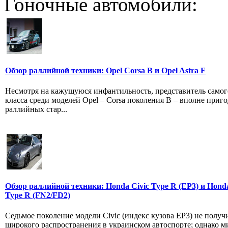
Гоночные автомобили:
Обзор раллийной техники: Opel Corsa В и Opel Astra F
Несмотря на кажущуюся инфантильность, представитель самог
класса среди моделей Opel – Corsa поколения В – вполне приго
раллийных стар...
Обзор раллийной техники: Honda Civic Type R (EP3) и Honda
Type R (FN2/FD2)
Седьмое поколение модели Civic (индекс кузова ЕР3) не получ
широкого распространения в украинском автоспорте; однако 