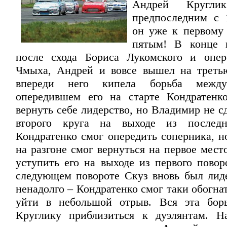
Андрей Круглик
предпоследним с 
он уже к первому
пятым! В конце п
после схода Бориса Лукомского и опер
Чмыха, Андрей и вовсе вышел на треть
впереди него кипела борьба меж
опередившем его на старте Кондратенк
вернуть себе лидерство, но Владимир не с
второго круга на выходе из последн
Кондратенко смог опередить соперника, н
на разгоне смог вернуться на первое мест
уступить его на выходе из первого повор
следующем повороте Скуз вновь был лид
ненадолго – Кондратенко смог таки обогна
уйти в небольшой отрыв. Вся эта борь
Круглику приблизиться к дуэлянтам. Н