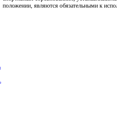
положении, являются обязательными к испол
ы
ь