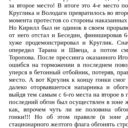
за второе место! В итоге это 4-е место п
Круглика и Володаги превратилось во второ
момента протестов со стороны наказанных 
Но Кирилл был не одинок в своем прорыве
от него отстал и Беседин, финишировав 6
хуже продемонстрировал и Круглик. Сна
опередил Тарана и Швеца, а потом см
Торопова. После прессинга оказанного Иг
ошибся на торможении в последнем пово
уперся в бетонный отбойник, потеряв, прав
место. А вот Кргулик к концу гонки смог
далеко оторвавшегося напарника и обогн
выйдя тем самым с 6-го места на второе в г
последний обгон был осуществлен в зоне 
как, впрочем чуть ли не половина обго
гонки!!! Но об этом правиле (в зоне 
стационарного желтого флага обгонять стр