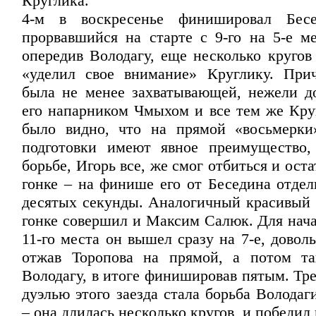
Круглика.
4-м в воскресенье финишировал Бесе
прорвавшийся на старте с 9-го на 5-е ме
опередив Володагу, еще несколько кругов
«уделил свое внимание» Круглику. При
была не менее захватывающей, нежели д
его напарником Чмыхом и все тем же Кру
было видно, что на прямой «восьмерки
подготовки имеют явное преимущество,
борьбе, Игорь все, же смог отбиться и оста
гонке – на финише его от Беседина отдел
десятых секунды. Аналогичный красивый 
гонке совершил и Максим Салюк. Для нача
11-го места он вышел сразу на 7-е, довол
отжав Торопова на прямой, а потом та
Володагу, в итоге финишировав пятым. Тр
дуэлью этого заезда стала борьба Волода
– она длилась несколько кругов, и победил 