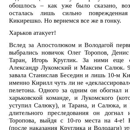
обошлось – как уже было сказано, воз
осталась лишь сильно поврежденная
Кикирешко. Но вернемся все же в гонку.
Харьков атакует!
Вслед за Апостолюком и Володагой перв
выбрались новичок Олег Торопов, Дени
Таран, Игорь Круглик. За ними еще 
Александр Лукомский и Максим Салюк. 9
завала Станислав Беседин и лишь 10-м К
именно Кирилл чуть ли не «деклассировал
пелетона. Одного за одним он обогнал и
харьковской команде, и Лукомского (кот
уступил Салюку), и Тарана, и Салюка, и
длительного преследования он догнал 
Торопова, выйдя с 10-го места на 4-е! 
(после наказания Круглика и Володаги) э