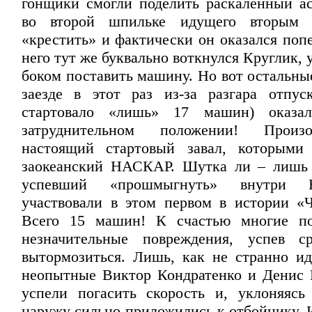
гонщики смогли поделить раскаленный ас
во второй шпильке идущего вторым 
«крестить» и фактически он оказался поп
него тут же буквально воткнулся Круглик,
боком поставить машину. Но вот остальны
заезде в этот раз из-за разгара отпус
стартовало «лишь» 17 машин) оказа
затруднительном положении! Прои
настоящий стартовый завал, которыми 
заокеанский НАСКАР. Шутка ли – лишь
успевший «прошмыгнуть» внутри 
участвовали в этом первом в истории «Ч
Всего 15 машин! К счастью многие п
незначительные повреждения, успев ср
вытормозиться. Лишь, как не странно и
неопытные Виктор Кондратенко и Денис
успели погасить скорость и, уклоняясь
наружу сильно приложились к отбойнику. 