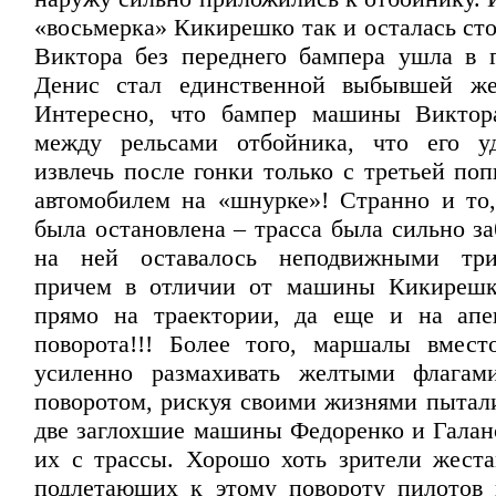
«восьмерка» Кикирешко так и осталась сто
Виктора без переднего бампера ушла в 
Денис стал единственной выбывшей жер
Интересно, что бампер машины Виктора
между рельсами отбойника, что его уд
извлечь после гонки только с третьей по
автомобилем на «шнурке»! Странно и то,
была остановлена – трасса была сильно з
на ней оставалось неподвижными три
причем в отличии от машины Кикирешко
прямо на траектории, да еще и на апе
поворота!!! Более того, маршалы вмест
усиленно размахивать желтыми флагам
поворотом, рискуя своими жизнями пытали
две заглохшие машины Федоренко и Галанс
их с трассы. Хорошо хоть зрители жест
подлетающих к этому повороту пилотов 