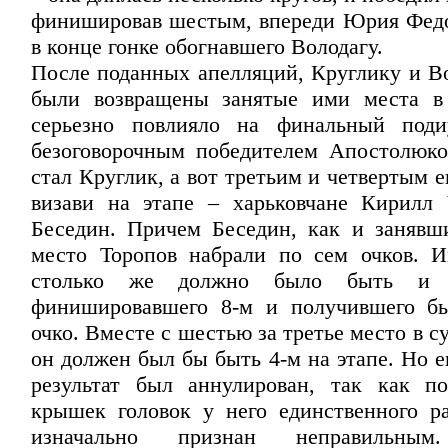
финишировав шестым, впереди Юрия Федо
в конце гонке обогнавшего Володагу.
После поданных апелляций, Круглику и Во
были возвращены занятые ими места в 
серьезно повлияло на финальный поди
безоговорочным победителем Апостолюк
стал Круглик, а вот третьим и четвертым е
визави на этапе – харьковчане Кирилл
Беседин. Причем Беседин, как и занявш
место Торопов набрали по сем очков. И
столько же должно было быть и 
финишировавшего 8-м и получившего бы
очко. Вместе с шестью за третье место в с
он должен был бы быть 4-м на этапе. Но 
результат был аннулирован, так как п
крышек головок у него единственного р
изначально признан неправильны