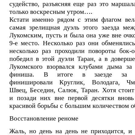
судейство, разъясняя еще раз это маршал
только воскресным утром….
Кстати именно рядом с этим флагом вела
самая зрелищная дуэль этого заезда ме
Лукомским, пусть и была она уже вне очк
9-е место. Несколько раз они обменялис
несколько раз проходили повороты бок-о
победил в этой дуэли Таран, а в доверше
Лукомского взорвался клубами дыма за
финиша. В итоге в заезде за А
финишировали Круглик, Володага, Чм
Швец, Беседин, Салюк, Таран. Хотя стоит
и позади них вне первой десятки внов
красивой борьбы с большим количеством о
Восстановление реноме
Жаль, но день на день не приходится, и 