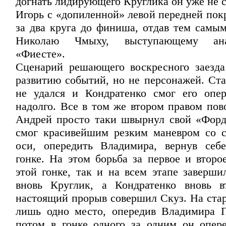
догнать лидирующего Круглика он уже не с
Игорь с «допиленной» левой передней по
за два круга до финиша, отдав тем самым
Николаю Чмыху, выступающему ан
«Фиесте».
Сценарий решающего воскресного заезд
развитию событий, но не персонажей. Ста
не удался и Кондратенко смог его опе
надолго. Все в том же втором правом пов
Андрей просто таки швырнул свой «Форд
смог красивейшим резким маневром со 
оси, опередить Владимира, вернув себ
гонке. На этом борьба за первое и второ
этой гонке, так и на всем этапе заверши
вновь Круглик, а Кондратенко вновь в
настоящий прорыв совершил Скуз. На стар
лишь одно место, опередив Владимира П
потом в гонке одного за одним он опер