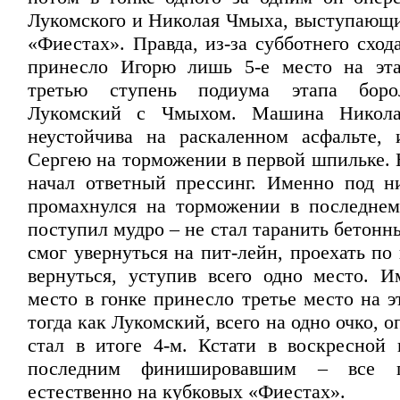
Лукомского и Николая Чмыха, выступающих
«Фиестах». Правда, из-за субботнего сход
принесло Игорю лишь 5-е место на эта
третью ступень подиума этапа боро
Лукомский с Чмыхом. Машина Никола
неустойчива на раскаленном асфальте,
Сергею на торможении в первой шпильке. 
начал ответный прессинг. Именно под 
промахнулся на торможении в последнем
поступил мудро – не стал таранить бетонн
смог увернуться на пит-лейн, проехать по
вернуться, уступив всего одно место. И
место в гонке принесло третье место на 
тогда как Лукомский, всего на одно очко, о
стал в итоге 4-м. Кстати в воскресной 
последним финишировавшим – все п
естественно на кубковых «Фиестах».