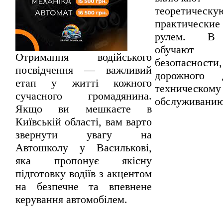
теоретическую
практически
рулем. В 
обучают
Отримання водійського
безопасност
посвідчення — важливий
дорожного 
етап у житті кожного
техническому
сучасного громадянина.
обслуживанию
Якщо ви мешкаєте в
Київській області, вам варто
звернути увагу на
Автошколу у Василькові,
яка пропонує якісну
підготовку водіїв з акцентом
на безпечне та впевнене
керування автомобілем.