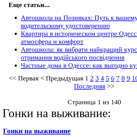
Еще статьи...
Автошкола на Позняках: Путь к вашем
водительскому удостоверению
Квартира в историческом центре Одесс
атмосфера и комфорт
Автошкола: як вибрати найкращий курс
отримання водійського посвідчення
Частные дома в Одессе: как выгодно к
<<
Первая
<
Предыдущая
1
2
3
4
5
6
7
8
9
1
Последняя
>>
Страница 1 из 140
Гонки на выживание:
Гонки на выживание