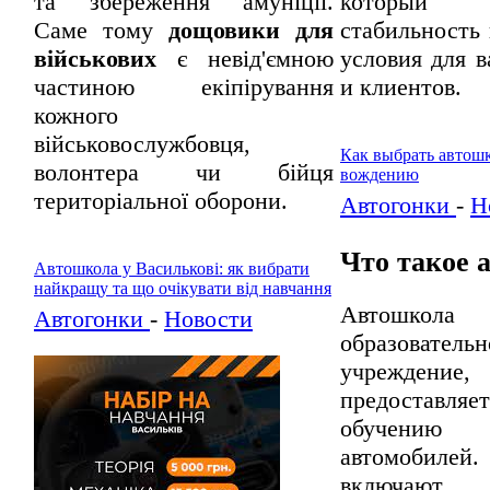
та збереження амуніції.
который об
Саме тому
дощовики для
стабильность
військових
є невід'ємною
условия для 
частиною екіпірування
и клиентов.
кожного
військовослужбовця,
Как выбрать автошк
волонтера чи бійця
вождению
територіальної оборони.
Автогонки
-
Н
Что такое 
Автошкола у Василькові: як вибрати
найкращу та що очікувати від навчання
Автошко
Автогонки
-
Новости
образовательн
учреждени
предоставля
обучению
автомобил
включаю