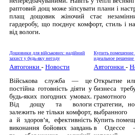
непередбачуваними. Навіть у теплі весняні 
раптовий дощ може зіпсувати плани і наст
плащ дощовик жіночий стає незамінн
гардеробу, що поєднує комфорт, стиль і н
від вологи.
Дощовики для військових: надійний
Купить помещение 
захист у будь-яку негоду
идеальное решение 
Автогонки
-
Новости
Автогонки
-
Н
Військова служба — це
Открытие ил
постійна готовність діяти у
бизнеса треб
будь-яких погодних умовах.
грамотного
Від дощу та вологи
стратегии, н
залежить не тільки комфорт,
выбранного п
а й здоров’я, ефективність
Купить помещ
виконання бойових завдань
в Одессе 