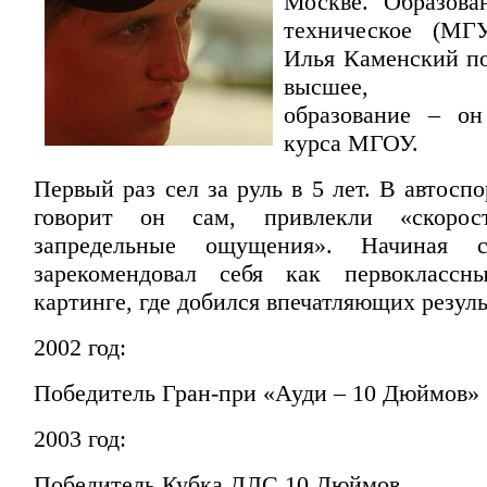
Москве. Образова
техническое (МГ
Илья Каменский по
высшее, юри
образование – он
курса МГОУ.
Первый раз сел за руль в 5 лет. В автосп
говорит он сам, привлекли «скорос
запредельные ощущения». Начиная 
зарекомендовал себя как первокласс
картинге, где добился впечатляющих резуль
2002 год:
Победитель Гран-при «Ауди – 10 Дюймов»
2003 год:
Победитель Кубка ДЛС 10 Дюймов