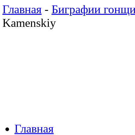
Главная
-
Биграфии гонщ
Kamenskiy
Главная