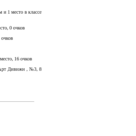
м и 1 место в классе
сто, 0 очков
8 очков
место, 16 очков
-Арт Дивижн , №3, 8