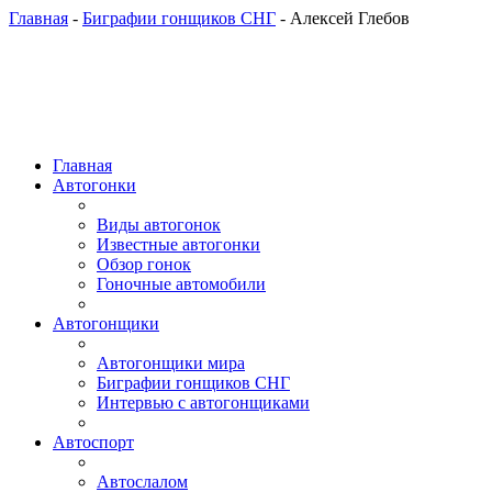
Главная
-
Биграфии гонщиков СНГ
- Алексей Глебов
Главная
Автогонки
Виды автогонок
Известные автогонки
Обзор гонок
Гоночные автомобили
Автогонщики
Автогонщики мира
Биграфии гонщиков СНГ
Интервью с автогонщиками
Автоспорт
Автослалом