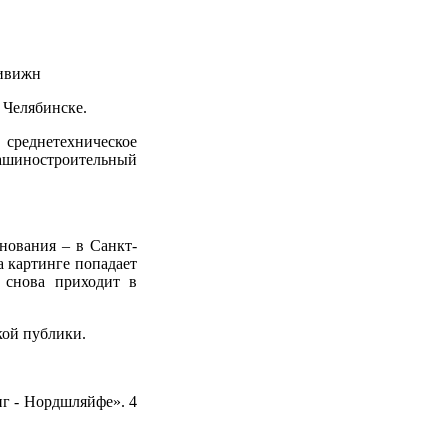
Дивижн
в Челябинске.
нетехническое
шиностроительный
нования – в Санкт-
а картинге попадает
 снова приходит в
кой публики.
нг - Нордшляйфе». 4