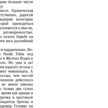
даже большее число
у.
ассе. Хроническая
тственно, дорогой
идерам категории
орой приходиться
склоняются к мысли,
 договоренностью.
х искать борьбу на
чти весь раллийный
ся кардинально. Во-
я Skoda Fabia под
пе в Желтых Водах к
ило. Но увы и ах!
ем надолго встала с
ачет чемпионата. А
остью, чем чистой
лючением дебютного
м не менее именно
о только два сухих
о время как крыша в
трочку в протоколе
бладатель бронзы в
ладимир Головко по