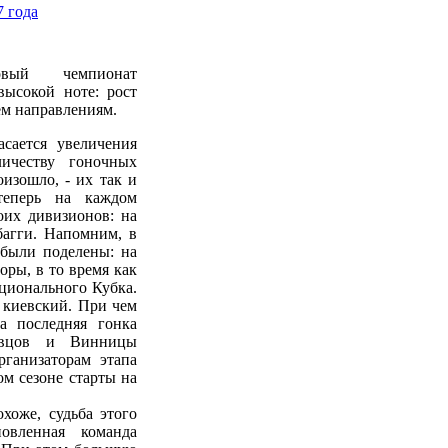
 года
овый чемпионат
высокой ноте: рост
ем направлениям.
сается увеличения
личеству гоночных
изошло, - их так и
 теперь на каждом
оих дивизионов: на
багги. Напомним, в
 были поделены: на
ры, в то время как
ационального Кубка.
 киевский. При чем
а последняя гонка
новцов и Винницы
рганизаторам этапа
ом сезоне старты на
оже, судьба этого
овленная команда