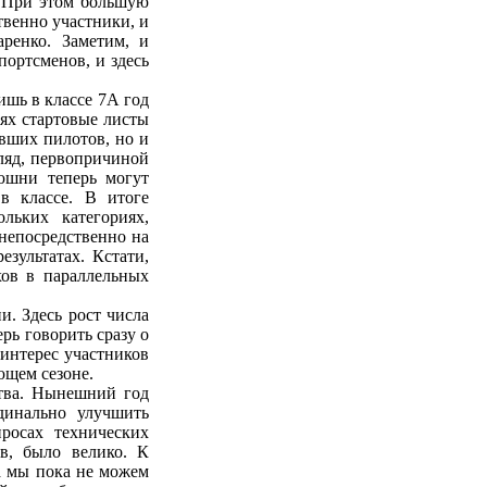
. При этом большую
твенно участники, и
аренко. Заметим, и
портсменов, и здесь
ишь в классе 7А год
иях стартовые листы
ывших пилотов, но и
гляд, первопричиной
нюшни теперь могут
 в классе. В итоге
льких категориях,
непосредственно на
езультатах. Кстати,
хов в параллельных
и. Здесь рост числа
ерь говорить сразу о
интерес участников
ющем сезоне.
тва. Нынешний год
динально улучшить
просах технических
в, было велико. К
а мы пока не можем