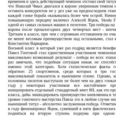
временем и здесь действующий чемпион отстоял свой титул
что Николай Чмых двигался к короне уверенным темпом и
оставить конкурентов не у дел уже на предпоследнем этап
каждой гонке борьба оказывалась более чем острой. Начин
повышающую передачу включил Алексей Яцюк, Skoda Fab
одной из самых сильных машин в пелотоне. Три победы на 
корона после прошлогодних двух четвертых мест - впеча
Третьим в классе, при чем с огромным отставанием по очк
не менее весомым преимуществом над остальными, стал к
Константин Варварюк.
Восьмой класс в который уже раз подряд является бенефи
Павел Гонтовой стал единственным участником чемпионат
максимально возможный результат - победа во всех этапа
раз замечали, что подобная ситуация никак не способс
именно этой категории. Хотя статистические факты г
обратное: 25 спортсменов, среди которых и три го
максимальный показатель в нынешнем сезоне. Однако, з
половины пилотов выступали не более чем на двух гонках
году у некоторых участников все настойчивее про
инициировать отдельный стандартный зачет 8Н, как это пр
класса, дабы ликвидировать преимущество киевлянина в т
уровне гоночного мастерства Павла это в любом случае ник
нынешний титул - абсолютно заслуженная победа. Отметим
в году финишировал Яцюк, сумевший в пяти фактических
подняться на вторую ступень подиума при одном 