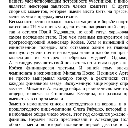
назвать удовлетворяющим потребности участников, и вино
является некоторая занятость членов комитета. С дру
спорных моментов, которые имели место быть на трассе,
меньше, чем в предыдущем сезоне.
Весьма интересно складывалась ситуация и в борьбе спорт
категории 7Н мы вновь увидели очень напряженный спор
так и остался Юрий Кудрявцев, но свой титул харьковч
самом последнем этапе. При чем главным конкурентом на
прогрессирующий Александр Кобзев. Хотя и нынешний с
единственной победой, зато оставался одним из главн
высшую ступень почти на каждом этапе и насобирал при
коллекцию из четырех серебряных медалей. Однако
Александру улучшить свой показатель по итогам года: как
Кобзев финишировал третьим. И виной тому впеча
чемпионата в исполнении Михаила Носко. Начиная с Арт
не просто выигрывал каждую гонку, а фактически ст
каждом финальном заезде. Заслуженную вице-корону оп
местам - Михаил и Александр набрали равное число зачетн
лидеры, включая и Станислава Беседина, по разным п
вмешаться в спор за медали.
Заметно изменился список претендентов на короны и в
прошлогоднего вице-чемпиона Олега Рябушко, который в 
наибольшее общее число очков, этот год сложился ужасно -
финиша. Неудачи часто преследовали и Александра Пол
обоих - места во второй половине первой десятки в т