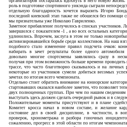
организаторов постаралась вдохнуть в него новую жизнь
роль в подготовке спортивного уикэнда сыграли непосредс
отдельную благодарность хочется выразить Игорю Бонд
последний киевский этап также не обошелся без помощи с
мы признательны уже Николаю Гавриленко.
Заметное прибавление получилось в списках участников. Л
завершился с показателем -1 , а во всех остальных категор
удлинились. Впрочем, заслуга в этом не только новоприб
активизировавшейся борьбе среди коллективов. На наш вз
подобного стало изменение правил подсчета очков: ко
набирать в зачет результаты более одного автомобиля
довольно многие спортсмены заявлялись сразу в неско
получая при этом возможность больше времени проводить 
трассе, что часто благотворно сказывалось и на личных р
некоторые из участников сумели добиться весомых успе
зачетах по итогам всего чемпионата.
Отдельно стоит обратить внимание на юниорские категори
стартовавших оказался наиболее заметен, что позволяет теп
двух полноценных группах. При чем по нашим сведениям 
выступать здесь должен сделать очередной рывок и в следу
Положительные моменты присутствуют и в плане судейс
Комитет кросса начал в новом составе, и желание кар
состояние дел в своей дисциплине, в частности, в во
проверок, хронометража и разбора гоночных инциденто
сожалению, прогресс в этой области по итогам чемпионат