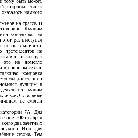
й тому, быть может,
гой стороны, число
 оказалось намного
сменов на трассе. В
 за короны. Лучшим
анин завоевывал на
 этот раз выступал
езон он закончил с
ых претендентов на
 этом впечатляющую
, это не помогло
 и в прошлом сезоне
тляющая концовка
емовска донеччанин
ановился лучшим в
ределяли по лучшим
ых очков. Остальные
ричинам не смогли
 категории 7А. Для
сезоне 2006 набрал
 всего два зачетных
осухина. Итог для
аблице сезона. Тем