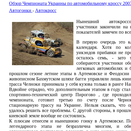
Обзор Чемпионата Украины по автомобильному кроссу 2007
Автогонки
-
Автокросс
Нынешний автокросс
участники закончили на 
показателей замечен по вс
В первую очередь это ка
календаря. Хотя по ко
уикэндов прибавки не про
осталось семь, - зато
собираются участники об
легковых автомобилях и 
прошлом сезоне летние этапы в Артемовске и Феодосии
живописном Бахмутском шляхе багги управляли лишь юнио
трасса Челноки принимала у себя кузова только в ранге Н
Вдвойне отрадно, что дополнительным этапом в году стал
спортивно-технический центр Пирогово , где проходил
чемпионата, готовит третью по счету после Чер
стационарную трассу на Украине. Нельзя сказать, что о
удалось решить все проблемы. С другой стороны, в прошл
киевской земле вообще не состоялись.
К плюсам отнесем и нынешнюю гонку в Артемовске. Пох
легендарного этапа не безразлична многим, и обн