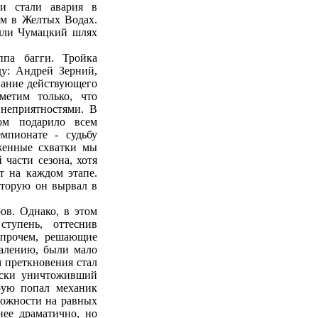
ми стали авария в
м в Желтых Водах.
алли Чумацкий шлях
ппа багги. Тройка
у: Андрей Зерний,
вание действующего
метим только, что
 неприятностями. В
ом подарило всем
мпионате - судьбу
женные схватки мы
 части сезона, хотя
т на каждом этапе.
оторую он вырвал в
ов. Однако, в этом
тупень, оттеснив
Впрочем, решающие
жалению, были мало
м преткновения стал
ески уничтоживший
орую попал механик
можности на равных
нее драматично, но