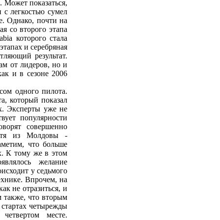
. Может показаться,
 с легкостью сумел
е. Однако, почти на
ая со второго этапа
ia которого стала
этапах и серебряная
тляющий результат.
ам от лидеров, но и
ак и в сезоне 2006
сом одного пилота.
а, который показал
х. Эксперты уже не
твует популярности
оворят совершенно
стя из Молдовы -
аметим, что больше
. К тому же в этом
являлось желание
оисходит у седьмого
ехнике. Впрочем, на
ак не отразиться, и
 также, что вторым
 стартах четырежды
четвертом месте.