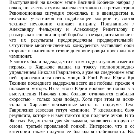
Выступавший на каждом этапе Василий Кобенок набрал 
очков, но зачетная сумма вывела его только на третью строчк
Революционная ситуация сложилась и в двенадцатом кл
нехватка участников на подобающей мощной и, соотве
технике неуклонно снижает интригу. Признанным л
Александру Фельдману и Александру Решетилову п
разыгрывать сценки острой борьбы в заездах, хотя многие 
что их результаты предопределены предварительной
Отсутствие многочисленных конкурентов заставляет обои
стороне: в нынешнем сезоне днепропетровцы проехали по
чемпионат.
У многих были надежды, что в этом году ситуация изменит
первых, в Харькове вышла на трассу полноприводна
управлением Николая Гавриленко, а уже на следующем эта
ней присоединился очень мощный Ford Puma Юрия Яр
Техника последнего выдержала всего две победы, прежде ч
поломкой мотора. Из-за этого Юрий вообще не попал в з
выступления Николая пока больше отличаются стабильн
скоростью - только одна победа. Хотя при этом за иск
этапа в Харькове неизменные места на подиуме. Те
Гавриленко завоевал титул чемпиона. У киевлянина был
результата, которые и вычитаются при подсчете очков. В т
Желтых Водах стала для Фельдмана, занявшего вторую с
сезона, третьей провальной гонкой. Интересно, что и о
категории также получил ее благодаря стабильности. В