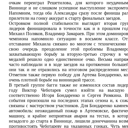
очкам переиграл Решетилова, для которого неудачны
Виннице и не слишком успешное выступление экспромто
Напомним, тогда оба Александра сразу после финиша р
прилетели на гонку аккурат к старту финальных заездов.
Островком полной стабильности выглядит вторая гру
лидеров финишировала в точности как и в прошлом год
Михаил Поляков, Владимир Замараев. При этом доминиро
чемпиона напомнило ситуацию в восьмом классе. От
отставание Михаила связано во многом с техническими
свою очередь преодоление этой проблемы Владимир
захватывающую борьбу за вторую-третью строчку в че
медалей решило одно единственное очко. Весьма напря
часто наблюдали и в ходе заездов на протяжении большей
они так и не отразились на итоговом распределении мес
Отметим также первую победу для Артема Бондаренко, к
очень плотной борьбе на винницкой трассе.
В третьей группе багги также не изменился состав лидер
году Виктор Чеботарев сумел взойти на высшую с
соответственно Игоря Бондаренко и Сергея Римкина. 
события произошли на последних этапах сезона и, к со
связаны с мастерством участников. Для Бондаренко камне
автомобиль: неожиданный пожар в Артемовске, фактич
машину, и крайне неприятная авария на тестах, в кот
незадолго до старта в Виннице, лишили донеччанина воз
противостоять Чеботареву на указанных гонках. Чуть ме