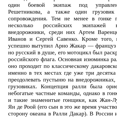
один боевой экипаж под управле
Решетникова, а также один грузовик 
сопровождения. Тем не менее в гонке 
несколько российских экипажей 
внедорожники, среди них Артем Варенц
Иванов и Сергей Савенко. Кроме того, 
успешно вытупил Арно Жакар — француз
но русский в душе, его мотоцикл был рас
российского флага. Основная изюминка ра
оно проходит по классическому дакаровск
именно в тех местах где уже три десятка
преодолевать пустыню на внедорожниках,
грузовиках. Концепция ралли была ори
небогатые частные команды, однако в гон
и такие знаменитые гонщики, как Жан-
Ян де Роой (его сын в это же время участв
сторону океана в Ралли Дакар). В России