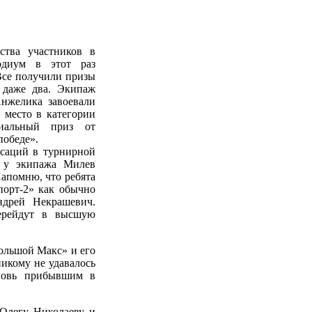
ства участников в
одиум в этот раз
Все получили призы
 даже два. Экипаж
нжелика завоевали
е место в категории
иальный приз от
победе».
нсаций в турнирной
– у экипажа Милев
Напомню, что ребята
порт-2» как обычно
ндрей Некрашевич.
перейдут в высшую
Большой Макс» и его
икому не удавалось
вновь прибывшим в
 Олегу Николаеву и