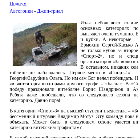
Подиум
Автогонки
-
Джип-триал
Из-за небольшого количе
основных категориях п
выглядел очень гуманно. 
и кубки. А некоторые –
Ермохин Сергей/Касько А
не только кубок за второ
«Спорт-2», но и спец
организаторов «За волю к 
В остальном, никаких се
таблице не наблюдалось. Первое место в «Спорт-1» 
Георгий/Зарубина Ольга. Но им сам Бог велел побеждать. 
являются организаторами другого трофи – «Багна». В «С
победу праздновали витебляне Борис Шандриков и А
Ребята даже пообещали, что со следующего сезона 
категорию. Давно пора!
В категории «Спорт-3» на высшей ступени пьедестала – «
бессменный штурман Владимир Мотуз. Эту команду пока н
объехать. Может быть, в следующем сезоне удастся 
категорию витебским трофистам?
В самой сложной категории «Спорт-4» победа досталась