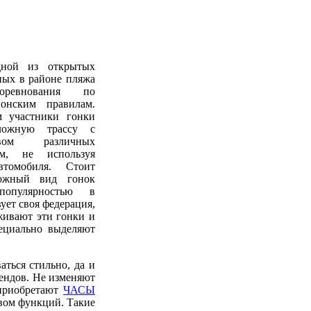
дной из открытых
ных в районе пляжа
ревнования по
онским правилам.
м участники гонки
ложную трассу с
вом различных
ом, не используя
втомобиля. Стоит
ложный вид гонок
популярностью в
ует своя федерация,
живают эти гонки и
пециально выделяют
аться стильно, да и
ендов. Не изменяют
 приобретают
ЧАСЫ
вом функций. Такие