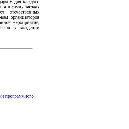
дарком для каждого
, а в самих заездах
от отечественных
вам организаторов
ное мероприятие,
выков в вождении
ами программного