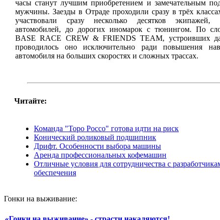
часы станут лучшим приобретением и замечательным по
мужчины. Заезды в Отраде проходили сразу в трёх классах
участвовали сразу несколько десятков экипажей, 
автомобилей, до дорогих иномарок с тюнингом. По сло
BASE RACE CREW & FRIENDS TEAM, устроивших дан
проводилось оно исключительно ради повышения на
автомобиля на больших скоростях и сложных трассах.
Читайте:
Команда "Торо Россо" готова идти на риск
Конический роликовый подшипник
Дрифт. Особенности выбора машины
Аренда профессиональных кофемашин
Отличные условия для сотрудничества с разработчик
обеспечения
Гонки на выживание:
«Гонки на выживание» - страсти накаляются!