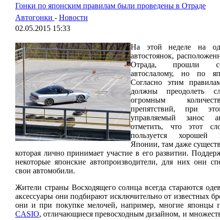
Гонки по японским правилам были проведены в Отраде
Автогонки
-
Новости
02.05.2015 15:33
На этой неделе на о
автостоянок, расположен
Отрада, прошли со
автослалому, но по яп
Согласно этим правила
должны преодолеть с
огромным количест
препятствий, при эт
управляемый занос а
отметить, что этот с
пользуется хорошей 
Японии, там даже существ
которая лично принимает участие в его развитии. Поддер
некоторые японские автопроизводители, для них они с
свои автомобили.
Жители страны Восходящего солнца всегда стараются одев
аксессуары они подбирают исключительно от известных бр
они и при покупке мелочей, например, многие японцы
CASIO
, отличающиеся превосходным дизайном, и множест