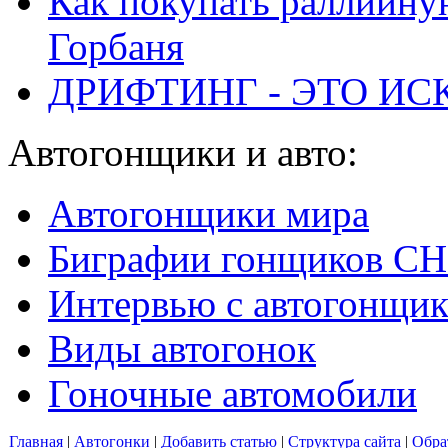
Как покупать раллийну
Горбаня
ДРИФТИНГ - ЭТО ИС
Автогонщики и авто:
Автогонщики мира
Биграфии гонщиков С
Интервью с автогонщи
Виды автогонок
Гоночные автомобили
Главная
|
Автогонки
|
Добавить статью
|
Структура сайта
|
Обра