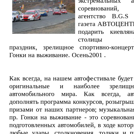
экстремальных а
соревнований,
агентство B.G.S 
газета АВТОЦЕНТР 
подарить киевля
столицы нез
праздник, зрелищное спортивно-концер
Гонки на выживание. Осень2001 .
Как всегда, на нашем автофестивале буде
оригинальные и наиболее зрелищ
автомобильного мира. Как всегда, ав
дополнять программа конкурсов, розыгрыш
призами от наших партнеров; музыкальна
пр. Гонки на выживание - это соревнован
подготовленных автомобилей, в ходе кото
любые удары, столкновения, толчки и п