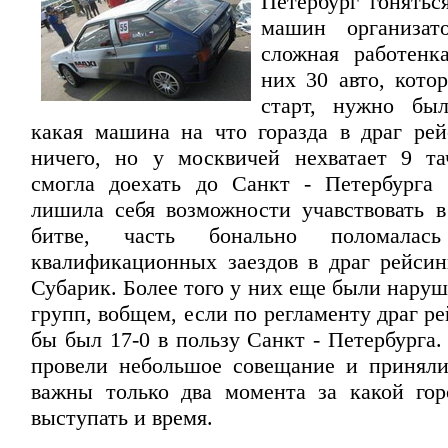
Петербург гонятьс
машин организат
сложная работенк
них 30 авто, кото
старт, нужно был
какая машина на что горазда в драг рей
ничего, но у москвичей нехватает 9 та
смогла доехать до Санкт - Петербурга
лишила себя возможности учавствовать в
битве, часть бонально поломала
квалификационных заездов в драг рейсинг
Субарик. Более того у них еще были нару
групп, вобщем, если по регламенту драг ре
бы был 17-0 в пользу Санкт - Петербурга
провели небольшое совещание и приняли
важны только два момента за какой го
выступать и время.