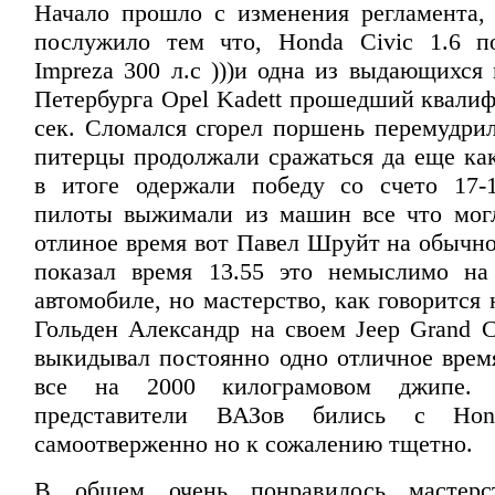
Начало прошло с изменения регламента,
послужило тем что, Honda Civic 1.6 п
Impreza 300 л.с )))и одна из выдающихся
Петербурга Opel Kadett прошедший квалиф
сек. Сломался сгорел поршень перемудрил
питерцы продолжали сражаться да еще как
в итоге одержали победу со счето 17-
пилоты выжимали из машин все что мог
отлиное время вот Павел Шруйт на обычно
показал время 13.55 это немыслимо на
автомобиле, но мастерство, как говорится 
Гольден Александр на своем Jeep Grand C
выкидывал постоянно одно отличное время
все на 2000 килограмовом джипе. 
представители ВАЗов бились с Ho
самоотверженно но к сожалению тщетно.
В общем очень понравилось мастерс