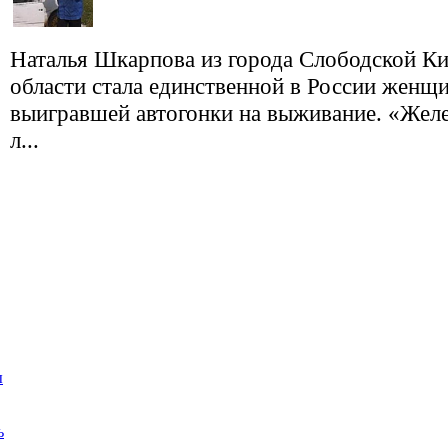
Наталья Шкарпова из города Слободской К
области стала единственной в России женщ
выигравшей автогонки на выживание. «Желе
л...
ы
ь