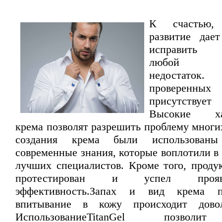
К счастью, 
развитие дае
исправить 
любой фи
недостато
проверенн
присутствует
Высокие хар
крема позволят разрешить проблему многи
создания крема были использован
современные знания, которые воплотили в
лучших специалистов. Кроме того, проду
протестирован и успел проя
эффективность.Запах и вид крема п
впитывание в кожу происходит дово
Использование
TitanGel
позволит п