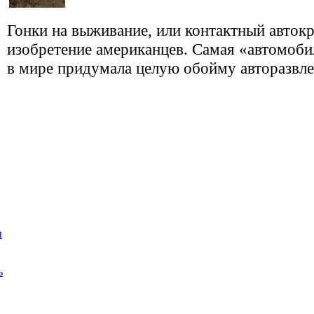
Гонки на выживание, или контактный авток
изобретение американцев. Самая «автомоби
в мире придумала целую обойму авторазвлеч
ы
ь